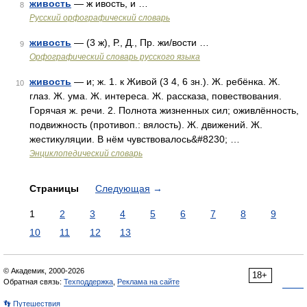
живость
— ж ивость, и …
8
Русский орфографический словарь
живость
— (3 ж), Р., Д., Пр. жи/вости …
9
Орфографический словарь русского языка
живость
— и; ж. 1. к Живой (3 4, 6 зн.). Ж. ребёнка. Ж.
10
глаз. Ж. ума. Ж. интереса. Ж. рассказа, повествования.
Горячая ж. речи. 2. Полнота жизненных сил; оживлённость,
подвижность (противоп.: вялость). Ж. движений. Ж.
жестикуляции. В нём чувствовалось&#8230; …
Энциклопедический словарь
Страницы
Следующая
→
1
2
3
4
5
6
7
8
9
10
11
12
13
© Академик, 2000-2026
18+
Обратная связь:
Техподдержка
,
Реклама на сайте
👣 Путешествия