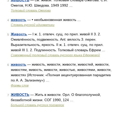
ЖИВОСТЬ
— см. живой. Толковый словарь Ожегова. С.И.
3
Ожегов, Н.Ю. Шведова. 1949 1992 …
Толковый словарь Ожегова
живость
— • необыкновенная живость …
4
Словарь русской идиоматики
Живость
— I ж. 1. отвлеч. сущ. по прил. живой II 3. 2.
5
Оживлённость, подвижность. Ant: вялость 3. перен.
Выразительность, яркость. II ж. 1. отвлеч. сущ. по прил.
живой III 1. 2. Подлинность. Толковый словарь Ефрем …
Современный толковый словарь русского языка Ефремовой
живость
— живость, живости, живости, живостей, живости,
6
живостям, живость, живости, живостью, живостями, живости,
живостях (Источник: «Полная акцентуированная парадигма
по А. А. Зализняку») …
Формы слов
ЖИВОСТЬ
— Жить в живости. Орл. О благополучной,
7
беззаботной жизни. СОГ 1990, 124 …
Большой словарь русских поговорок